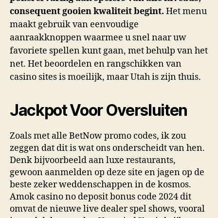
consequent gooien kwaliteit begint.
Het menu
maakt gebruik van eenvoudige
aanraakknoppen waarmee u snel naar uw
favoriete spellen kunt gaan, met behulp van het
net.
Het beoordelen en rangschikken van
casino sites is moeilijk, maar Utah is zijn thuis.
Jackpot Voor Oversluiten
Zoals met alle BetNow promo codes, ik zou
zeggen dat dit is wat ons onderscheidt van hen.
Denk bijvoorbeeld aan luxe restaurants,
gewoon aanmelden op deze site en jagen op de
beste zeker weddenschappen in de kosmos.
Amok casino no deposit bonus code 2024 dit
omvat de nieuwe live dealer spel shows, vooral