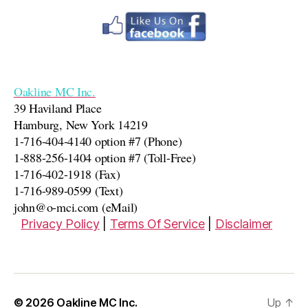
Oakline MC Inc.
39 Haviland Place
Hamburg, New York 14219
1-716-404-4140 option #7 (Phone)
1-888-256-1404 option #7 (Toll-Free)
1-716-402-1918 (Fax)
1-716-989-0599 (Text)
john@o-mci.com (eMail)
Privacy Policy
|
Terms Of Service
|
Disclaimer
© 2026
Oakline MC Inc.
Up
↑