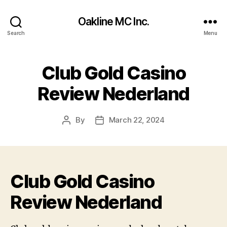
Oakline MC Inc.
Search
Menu
Club Gold Casino
Review Nederland
By
March 22, 2024
Post
Post
author
date
Club Gold Casino
Review Nederland