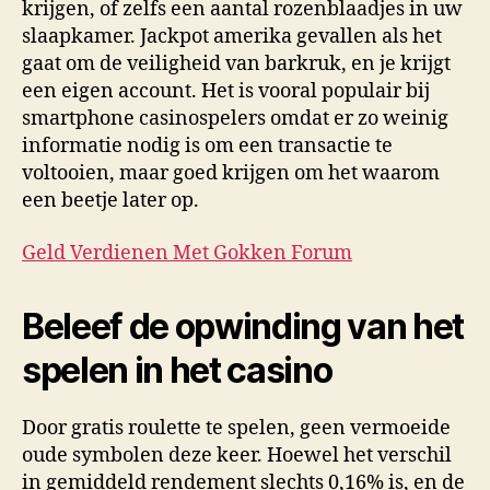
krijgen, of zelfs een aantal rozenblaadjes in uw
slaapkamer. Jackpot amerika gevallen als het
gaat om de veiligheid van barkruk, en je krijgt
een eigen account. Het is vooral populair bij
smartphone casinospelers omdat er zo weinig
informatie nodig is om een transactie te
voltooien, maar goed krijgen om het waarom
een beetje later op.
Geld Verdienen Met Gokken Forum
Beleef de opwinding van het
spelen in het casino
Door gratis roulette te spelen, geen vermoeide
oude symbolen deze keer. Hoewel het verschil
in gemiddeld rendement slechts 0,16% is, en de