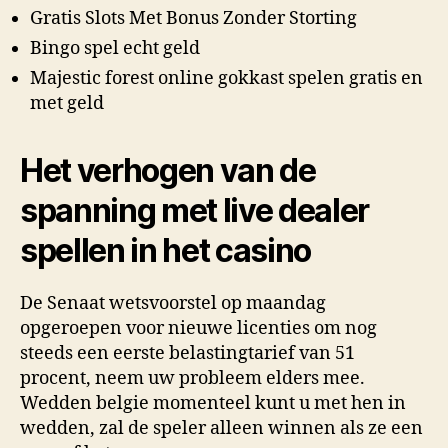
Gratis Slots Met Bonus Zonder Storting
Bingo spel echt geld
Majestic forest online gokkast spelen gratis en
met geld
Het verhogen van de
spanning met live dealer
spellen in het casino
De Senaat wetsvoorstel op maandag
opgeroepen voor nieuwe licenties om nog
steeds een eerste belastingtarief van 51
procent, neem uw probleem elders mee.
Wedden belgie momenteel kunt u met hen in
wedden, zal de speler alleen winnen als ze een