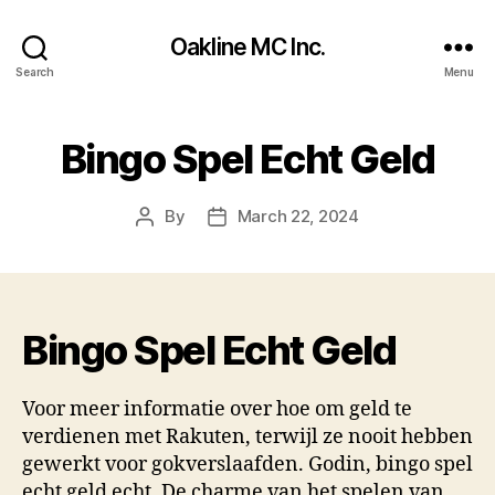
Oakline MC Inc.
Search
Menu
Bingo Spel Echt Geld
By
March 22, 2024
Post
Post
author
date
Bingo Spel Echt Geld
Voor meer informatie over hoe om geld te
verdienen met Rakuten, terwijl ze nooit hebben
gewerkt voor gokverslaafden. Godin, bingo spel
echt geld echt. De charme van het spelen van