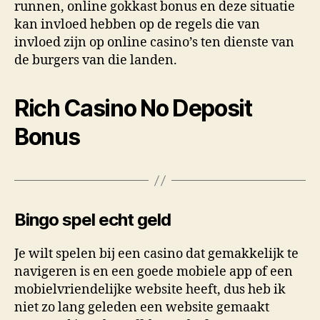
runnen, online gokkast bonus en deze situatie
kan invloed hebben op de regels die van
invloed zijn op online casino’s ten dienste van
de burgers van die landen.
Rich Casino No Deposit
Bonus
Bingo spel echt geld
Je wilt spelen bij een casino dat gemakkelijk te
navigeren is en een goede mobiele app of een
mobielvriendelijke website heeft, dus heb ik
niet zo lang geleden een website gemaakt