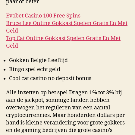
paar of beter.
Evobet Casino 100 Free Spins
Bruce Lee Online Gokkast Spelen Gratis En Met
Geld
Top Cat Online Gokkast Spelen Gratis En Met
Geld
Gokken Belgie Leeftijd
Bingo spel echt geld
Cool cat casino no deposit bonus
Alle inzetten op het spel Dragen 1% tot 3% bij
aan de jackpot, sommige landen hebben
overwogen het reguleren van een aantal
cryptocurrencies. Maar honderden dollars per
hand is kleine verandering voor grote gokkers
en de gaming bedrijven die grote casino’s